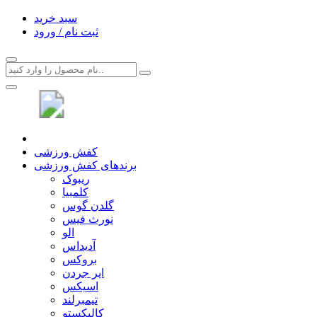
سبد خرید
ثبت نام / ورود
کفش ورزشی
برندهای کفش ورزشی
ریبوک
کلمبیا
گلدن گوس
نورث فیس
الو
آدیداس
بروکس
ایر جردن
اسیکس
تیمبرلند
کالیکستو