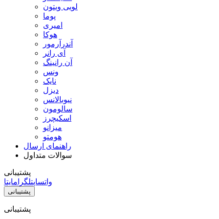
لویی ویتون
پوما
امیری
هوکا
آندرآرمور
آی رانر
آن رانینگ
ونس
نایک
دیزل
نیوبالانس
سالومون
اسکیچرز
میزانو
هومتو
راهنمای ارسال
سوالات متداول
پشتیبانی
واتساپ
تلگرام
ایتا
پشتیبانی
پشتیبانی