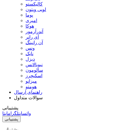
کالیکستو
لویی ویتون
پوما
امیری
هوکا
آندرآرمور
آی رانر
آن رانینگ
ونس
نایک
دیزل
نیوبالانس
سالومون
اسکیچرز
میزانو
هومتو
راهنمای ارسال
سوالات متداول
پشتیبانی
واتساپ
تلگرام
ایتا
پشتیبانی
پشتیبانی