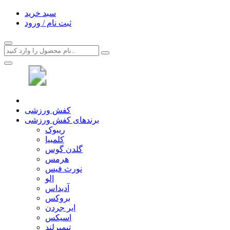
سبد خرید
ثبت نام / ورود
کفش ورزشی
برندهای کفش ورزشی
ریبوک
کلمبیا
گلدن گوس
هرمس
نورث فیس
الو
آدیداس
بروکس
ایر جردن
اسیکس
تیمبرلند