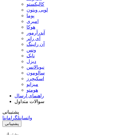
کالیکستو
لویی ویتون
پوما
امیری
هوکا
آندرآرمور
آی رانر
آن رانینگ
ونس
نایک
دیزل
نیوبالانس
سالومون
اسکیچرز
میزانو
هومتو
راهنمای ارسال
سوالات متداول
پشتیبانی
واتساپ
تلگرام
ایتا
پشتیبانی
پشتیبانی