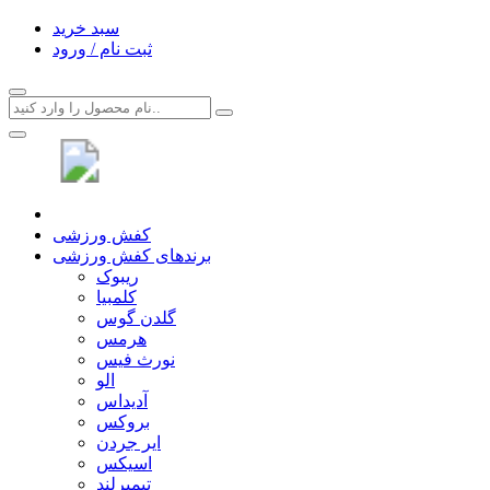
سبد خرید
ثبت نام / ورود
کفش ورزشی
برندهای کفش ورزشی
ریبوک
کلمبیا
گلدن گوس
هرمس
نورث فیس
الو
آدیداس
بروکس
ایر جردن
اسیکس
تیمبرلند