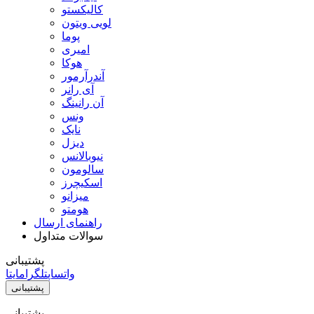
کالیکستو
لویی ویتون
پوما
امیری
هوکا
آندرآرمور
آی رانر
آن رانینگ
ونس
نایک
دیزل
نیوبالانس
سالومون
اسکیچرز
میزانو
هومتو
راهنمای ارسال
سوالات متداول
پشتیبانی
واتساپ
تلگرام
ایتا
پشتیبانی
پشتیبانی