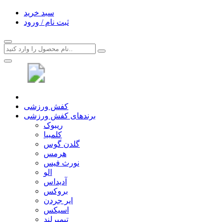
سبد خرید
ثبت نام / ورود
کفش ورزشی
برندهای کفش ورزشی
ریبوک
کلمبیا
گلدن گوس
هرمس
نورث فیس
الو
آدیداس
بروکس
ایر جردن
اسیکس
تیمبرلند