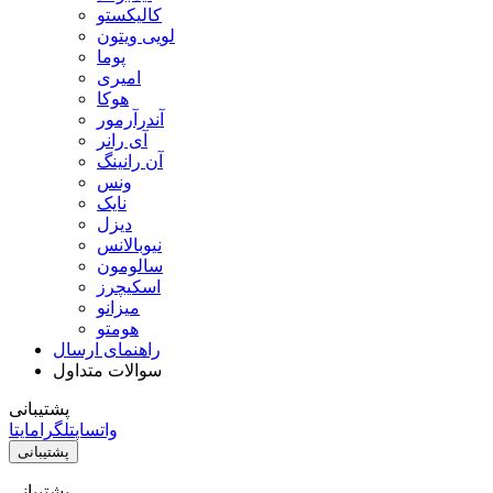
کالیکستو
لویی ویتون
پوما
امیری
هوکا
آندرآرمور
آی رانر
آن رانینگ
ونس
نایک
دیزل
نیوبالانس
سالومون
اسکیچرز
میزانو
هومتو
راهنمای ارسال
سوالات متداول
پشتیبانی
واتساپ
تلگرام
ایتا
پشتیبانی
پشتیبانی