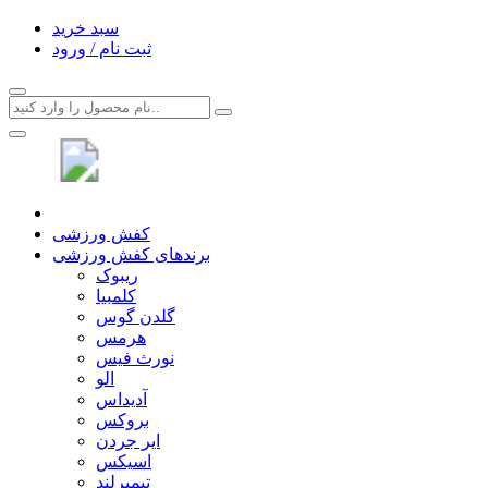
سبد خرید
ثبت نام / ورود
کفش ورزشی
برندهای کفش ورزشی
ریبوک
کلمبیا
گلدن گوس
هرمس
نورث فیس
الو
آدیداس
بروکس
ایر جردن
اسیکس
تیمبرلند