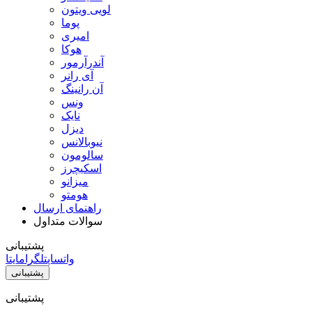
لویی ویتون
پوما
امیری
هوکا
آندرآرمور
آی رانر
آن رانینگ
ونس
نایک
دیزل
نیوبالانس
سالومون
اسکیچرز
میزانو
هومتو
راهنمای ارسال
سوالات متداول
پشتیبانی
واتساپ
تلگرام
ایتا
پشتیبانی
پشتیبانی