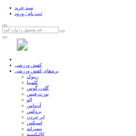
سبد خرید
ثبت نام / ورود
کفش ورزشی
برندهای کفش ورزشی
ریبوک
کلمبیا
گلدن گوس
نورث فیس
الو
آدیداس
بروکس
ایر جردن
اسیکس
تیمبرلند
کالیکستو