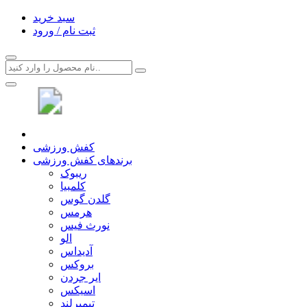
سبد خرید
ثبت نام / ورود
کفش ورزشی
برندهای کفش ورزشی
ریبوک
کلمبیا
گلدن گوس
هرمس
نورث فیس
الو
آدیداس
بروکس
ایر جردن
اسیکس
تیمبرلند