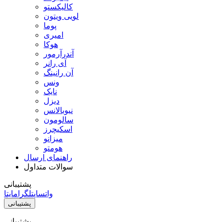
کالیکستو
لویی ویتون
پوما
امیری
هوکا
آندرآرمور
آی رانر
آن رانینگ
ونس
نایک
دیزل
نیوبالانس
سالومون
اسکیچرز
میزانو
هومتو
راهنمای ارسال
سوالات متداول
پشتیبانی
واتساپ
تلگرام
ایتا
پشتیبانی
پشتیبانی