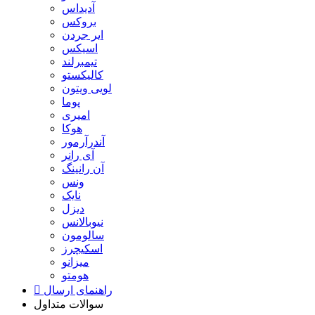
آدیداس
بروکس
ایر جردن
اسیکس
تیمبرلند
کالیکستو
لویی ویتون
پوما
امیری
هوکا
آندرآرمور
آی رانر
آن رانینگ
ونس
نایک
دیزل
نیوبالانس
سالومون
اسکیچرز
میزانو
هومتو
راهنمای ارسال
سوالات متداول