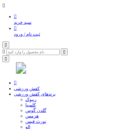
سبد خرید
ثبت نام / ورود
کفش ورزشی
برندهای کفش ورزشی
ریبوک
کلمبیا
گلدن گوس
هرمس
نورث فیس
الو