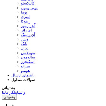
کالیکستو
لویی ویتون
پوما
امیری
هوکا
آندرآرمور
آی رانر
آن رانینگ
ونس
نایک
دیزل
نیوبالانس
سالومون
اسکیچرز
میزانو
هومتو
راهنمای ارسال
سوالات متداول
پشتیبانی
واتساپ
تلگرام
ایتا
پشتیبانی
پشتیبانی