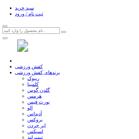
سبد خرید
ثبت نام / ورود
کفش ورزشی
برندهای کفش ورزشی
ریبوک
کلمبیا
گلدن گوس
هرمس
نورث فیس
الو
آدیداس
بروکس
ایر جردن
اسیکس
تیمبرلند