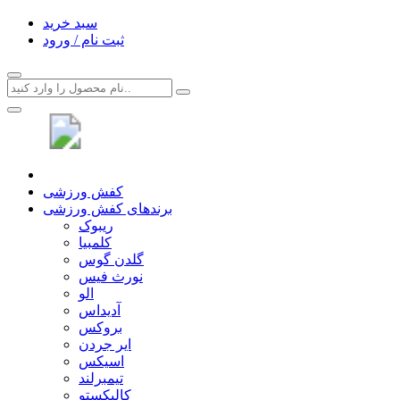
سبد خرید
ثبت نام / ورود
کفش ورزشی
برندهای کفش ورزشی
ریبوک
کلمبیا
گلدن گوس
نورث فیس
الو
آدیداس
بروکس
ایر جردن
اسیکس
تیمبرلند
کالیکستو