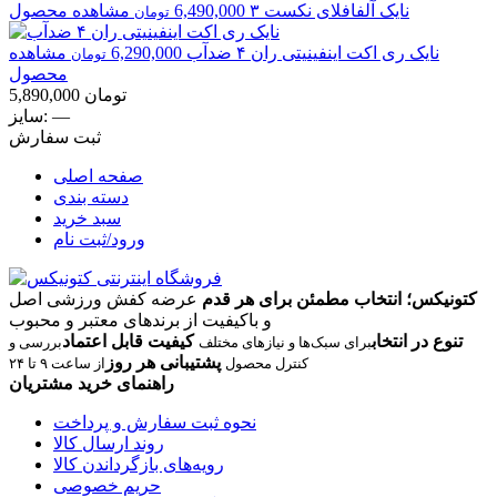
نایک
آلفافلای نکست ۳
6,490,000
مشاهده محصول
تومان
نایک
ری اکت اینفینیتی ران ۴ ضدآب
6,290,000
مشاهده
تومان
محصول
تومان
5,890,000
—
سایز:
ثبت سفارش
صفحه اصلی
دسته بندی
سبد خرید
ورود/ثبت نام
کتونیکس؛ انتخاب مطمئن برای هر قدم
عرضه کفش ورزشی اصل
و باکیفیت از برندهای معتبر و محبوب
تنوع در انتخاب
کیفیت قابل اعتماد
برای سبک‌ها و نیازهای مختلف
بررسی و
پشتیبانی هر روز
کنترل محصول
از ساعت ۹ تا ۲۴
راهنمای خرید مشتریان
نحوه ثبت سفارش و پرداخت
روند ارسال کالا
رویه‌های بازگرداندن کالا
حریم خصوصی