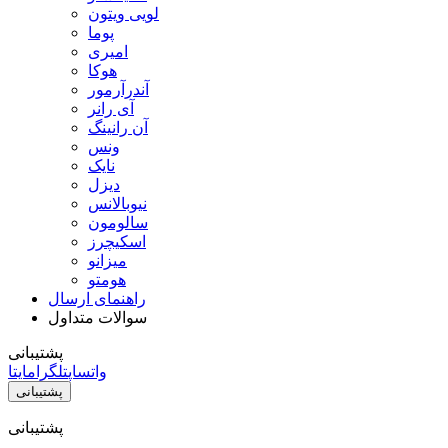
لویی ویتون
پوما
امیری
هوکا
آندرآرمور
آی رانر
آن رانینگ
ونس
نایک
دیزل
نیوبالانس
سالومون
اسکیچرز
میزانو
هومتو
راهنمای ارسال
سوالات متداول
پشتیبانی
واتساپ
تلگرام
ایتا
پشتیبانی
پشتیبانی