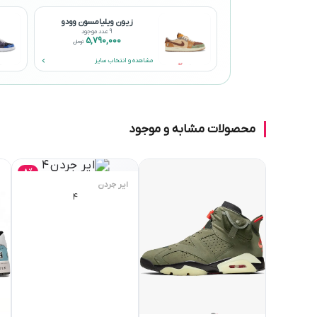
زیون ویلیامسون وودو
9 عدد موجود
5,790,000
تومان
مشاهده و انتخاب سایز
محصولات مشابه و موجود
8٪
ایر جردن
۴