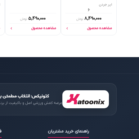
ایر جردن
ا
6
5,490,000
8,490,000
تومان
تومان
مشاهده محصول
مشاهده محصول
م
کتونیکس؛ انتخاب مطمئن بر
عرضه کفش ورزشی اصل و باکیفیت از برن
راهنمای خرید مشتریان
ف